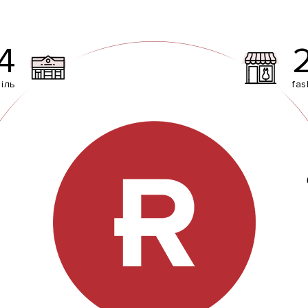
4
іль
fas