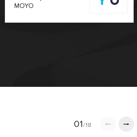
MOYO
01
/18