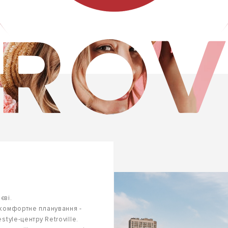
єві.
 комфортне планування -
stуle-центру Retroville.