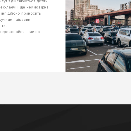
 тут здійснюються дитячі
нес-ланчі і ще неймовірна
пінг дійсно приносить
учним і цікавим.
 ти.
 переконайся – ми на