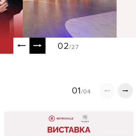
02
/27
01
/04