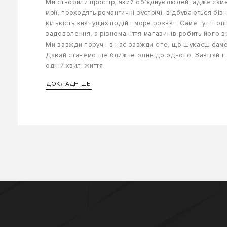
Ми створили простір, який об’єднує людей, адже саме
мрії, проходять романтичні зустрічі, відбуваються біз
кількість значущих подій і море розваг. Саме тут шоп
задоволення, а різноманіття магазинів робить його зр
Ми завжди поруч і в нас завжди є те, що шукаєш саме
Давай станемо ще ближче один до одного. Завітай і
одній хвилі життя.
ДОКЛАДНІШЕ