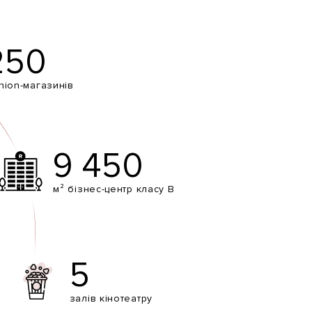
250
hion-магазинів
9 450
м² бізнес-центр класу В
5
залів кінотеатру