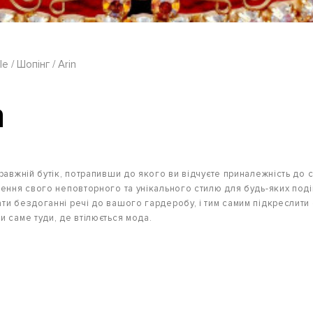
le
Шопінг
Arin
n
равжній бутік, потрапивши до якого ви відчуєте приналежність до с
рення свого неповторного та унікального стилю для будь-яких поді
ти бездоганні речі до вашого гардеробу, і тим самим підкреслити с
и саме туди, де втілюється мода.