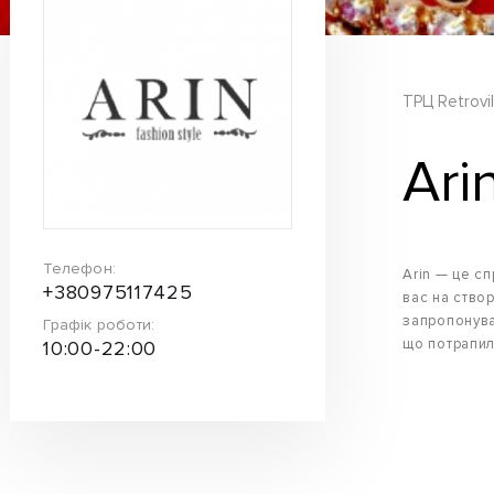
ТРЦ Retrovil
Ari
Телефон:
Arin — це сп
+380975117425
вас на ство
запропонува
Графік роботи:
що потрапил
10:00-22:00