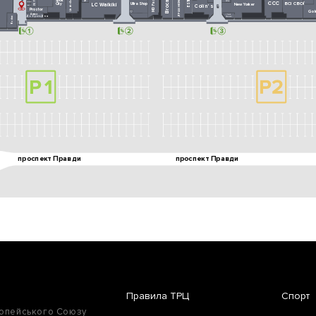
Правила ТРЦ
Спорт
ропейського Союзу