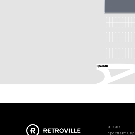
м. Київ,
проспект Єв