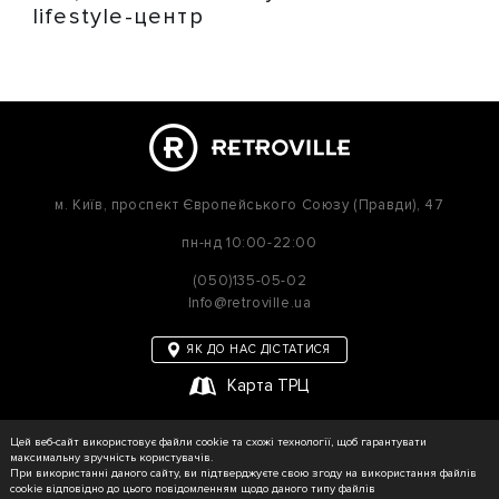
lifestyle-центр
м. Київ,
проспект Європейського Союзу (Правди), 47
пн-нд
10:00-22:00
(050)135-05-02
Info@retroville.ua
ЯК ДО НАС ДІСТАТИСЯ
Карта ТРЦ
політика приватності
Цей веб-сайт використовує файли cookie та схожі технології, щоб гарантувати
Карта сайту
максимальну зручність користувачів.
При використанні даного сайту, ви підтверджуєте свою згоду на використання файлів
cookie відповідно до цього повідомленням щодо даного типу файлів