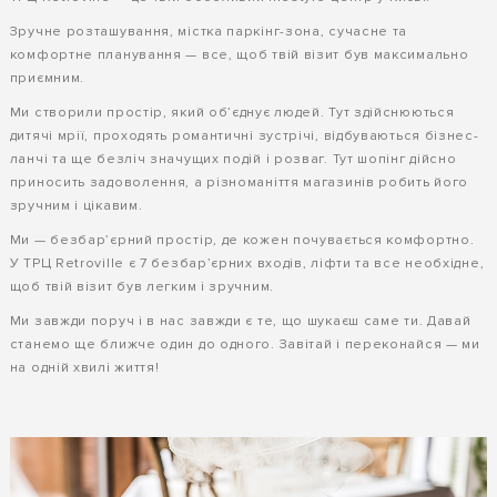
Зручне розташування, містка паркінг-зона, сучасне та
комфортне планування — все, щоб твій візит був максимально
приємним.
Ми створили простір, який об’єднує людей. Тут здійснюються
дитячі мрії, проходять романтичні зустрічі, відбуваються бізнес-
ланчі та ще безліч значущих подій і розваг. Тут шопінг дійсно
приносить задоволення, а різноманіття магазинів робить його
зручним і цікавим.
Ми — безбар’єрний простір, де кожен почувається комфортно.
У ТРЦ Retroville є 7 безбар’єрних входів, ліфти та все необхідне,
щоб твій візит був легким і зручним.
Ми завжди поруч і в нас завжди є те, що шукаєш саме ти. Давай
станемо ще ближче один до одного. Завітай і переконайся — ми
на одній хвилі життя!