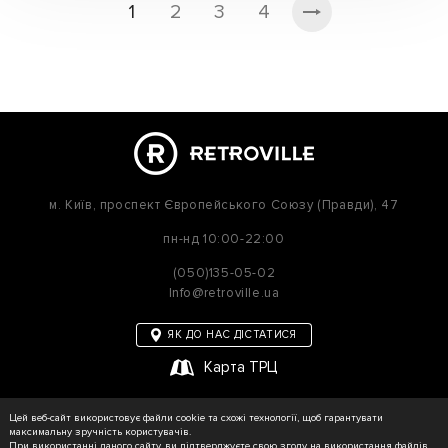
1
2
3
4
м. Київ,
проспект Європейського Союзу (Правди), 47
пн-нд
10:00-22:00
(050)135-05-02
Info@retroville.ua
ЯК ДО НАС ДІСТАТИСЯ
Карта ТРЦ
політика приватності
Цей веб-сайт використовує файли cookie та схожі технології, щоб гарантувати
Карта сайту
максимальну зручність користувачів.
При використанні даного сайту, ви підтверджуєте свою згоду на використання файлів