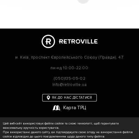
м. Київ,
проспект Європейського Союзу (Правди), 47
пн-нд
10:00-22:00
(050)135-05-02
Info@retroville.ua
ЯК ДО НАС ДІСТАТИСЯ
Карта ТРЦ
політика приватності
Цей веб-сайт використовує файли cookie та схожі технології, щоб гарантувати
Карта сайту
максимальну зручність користувачів.
При використанні даного сайту, ви підтверджуєте свою згоду на використання файлів
cookie відповідно до цього повідомленням щодо даного типу файлів