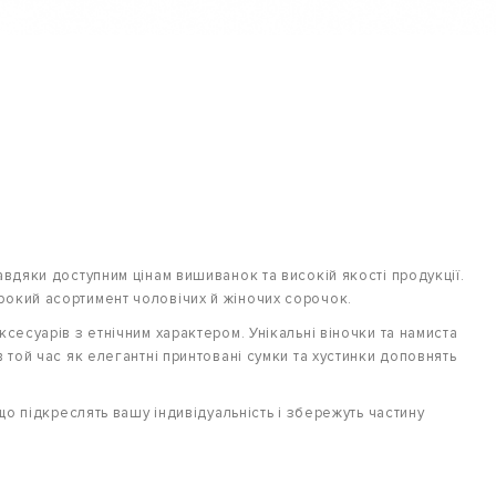
авдяки доступним цінам вишиванок та високій якості продукції.
рокий асортимент чоловічих й жіночих сорочок.
сесуарів з етнічним характером. Унікальні віночки та намиста
 той час як елегантні принтовані сумки та хустинки доповнять
що підкреслять вашу індивідуальність і збережуть частину