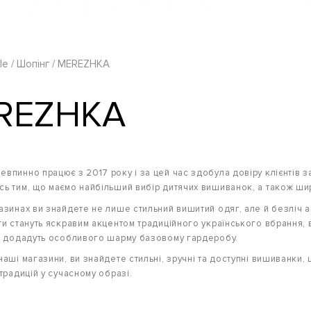
le
Шопінг
MEREZHKA
REZHKA
впинно працює з 2017 року і за цей час здобула довіру клієнтів з
ь тим, що маємо найбільший вибір дитячих вишиванок, а також ши
азинах ви знайдете не лише стильний вишитий одяг, але й безліч ак
ти стануть яскравим акцентом традиційного українського вбрання, в
а додадуть особливого шарму базовому гардеробу.
аші магазини, ви знайдете стильні, зручні та доступні вишиванки, 
традицій у сучасному образі.