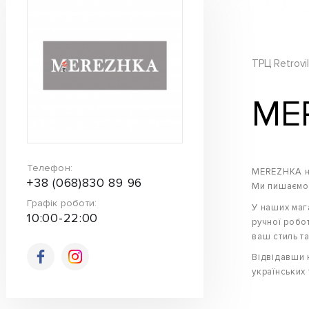
ТРЦ Retrovil
ME
Телефон:
МEREZHKA не
+38 (068)830 89 96
Ми пишаємос
Графік роботи:
У наших маг
10:00-22:00
ручної робо
ваш стиль т
Відвідавши н
українських 