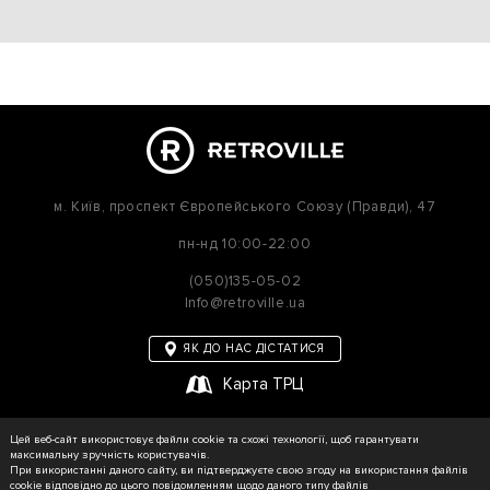
м. Київ,
проспект Європейського Союзу (Правди), 47
пн-нд
10:00-22:00
(050)135-05-02
Info@retroville.ua
ЯК ДО НАС ДІСТАТИСЯ
Карта ТРЦ
політика приватності
Цей веб-сайт використовує файли cookie та схожі технології, щоб гарантувати
Карта сайту
максимальну зручність користувачів.
При використанні даного сайту, ви підтверджуєте свою згоду на використання файлів
cookie відповідно до цього повідомленням щодо даного типу файлів