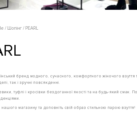
le
Шопінг
PEARL
ARL
аїнський бренд модного, сучасного, комфортного жіночого взуття т
елі, так і зручні повсякденні.
евики, туфлі і кросівки бездоганної якості та на будь-який смак. П
денціями.
о нашого магазину та доповніть свій образ стильною парою взуття!