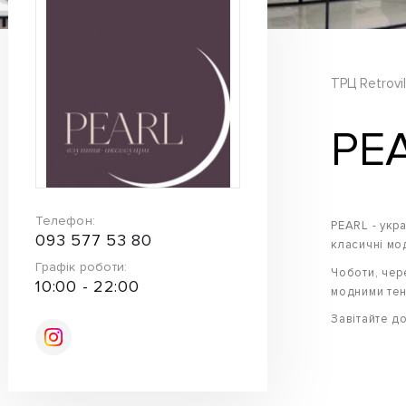
ТРЦ Retrovil
PE
Телефон:
PEARL - укр
093 577 53 80
класичні мод
Графік роботи:
Чоботи, чер
10:00 - 22:00
модними тен
Завітайте д