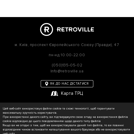
м. Київ,
проспект Європейського Союзу (Правди), 47
пн-нд
10:00-22:00
(050)135-05-02
Info@retroville.ua
ЯК ДО НАС ДІСТАТИСЯ
Карта ТРЦ
політика приватності
Цей веб-сайт використовує файли cookie та схожі технології, щоб гарантувати
Карта сайту
максимальну зручність користувачів.
При використанні даного сайту, ви підтверджуєте свою згоду на використання файлів
cookie відповідно до цього повідомленням щодо даного типу файлів
Якщо ви не згодні з тим, щоб ми використовували даний тип файлів, то ви повинні
відповідним чином встановити налаштування вашого браузера або не використовувати
© RETROVILLE, 2026 Усі права захищені
цей сайт.