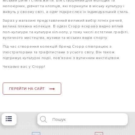
міський ритм і стиль життя. Він створений для молодих та
непокірних, дівчат та хлопців, які поринули в міську культуру і
живуть у своєму світі, а одяг підкреслює їх індивідуальний стиль.
Зараз у магазині представлений великий вибір літніх речей,
велика пляжна колекція. В одязі Cropp яскраво видно вплив
поп-культури та культури хіп-хопу, у тому числі естетики графіті,
вуличного мистецтва, музики та міських видів спорту.
Під час створення колекцій бренд Cropp співпрацює з
ілюстраторами та графітистами з усього світу. Він також
підтримує культурні події, пов'язані з вуличним мистецтвом.
Чекаємо вас у Cropp!
ПЕРЕЙТИ НА САЙТ