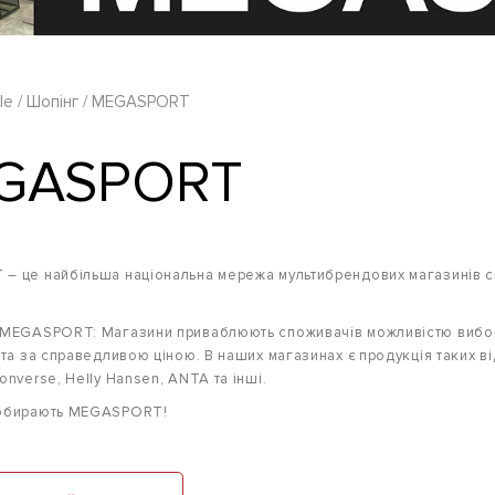
le
Шопінг
MEGASPORT
GASPORT
 це найбільша національна мережа мультибрендових магазинів спо
MEGASPORT: Магазини приваблюють споживачів можливістю вибору
 та за справедливою ціною. В наших магазинах є продукція таких від
onverse, Helly Hansen, ANTA та інші.
обирають MEGASPORT!