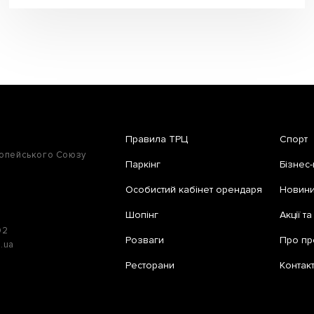
Правила ТРЦ
Спорт
ропейського Союзу
Паркінг
Бізнес-
Особистий кабінет орендаря
Новини 
Шопінг
Акції т
02
Розваги
Про пр
e.ua
Ресторани
Контак