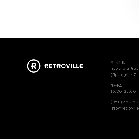
м. Київ,
проспект Єв
(Правди), 47
пн-нд
10:00-22:00
(050)135-05-
Info@retrovill