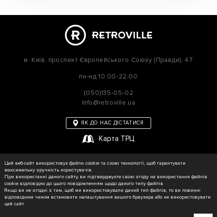
м. Київ,
проспект Європейського Союзу (Правди), 47
пн-нд
10:00-22:00
(050)135-05-02
Info@retroville.ua
ЯК ДО НАС ДІСТАТИСЯ
Карта ТРЦ
політика приватності
Цей веб-сайт використовує файли cookie та схожі технології, щоб гарантувати
Карта сайту
максимальну зручність користувачів.
При використанні даного сайту, ви підтверджуєте свою згоду на використання файлів
cookie відповідно до цього повідомленням щодо даного типу файлів
Якщо ви не згодні з тим, щоб ми використовували даний тип файлів, то ви повинні
відповідним чином встановити налаштування вашого браузера або не використовувати
© RETROVILLE, 2026 Усі права захищені
цей сайт.
ТОВ «МАРТІН»