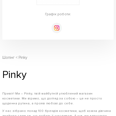
Графік роботи:
Шопінг
Pinky
Pinky
Привіт! Ми – Pinky, твій майбутній улюблений магазин
косметики. Ми віримо, що догляд за собою – це не просто
щоденна рутина, а прояв любові до себе.
У нас зібрано понад 100 брендів косметики, щоб кожна дівчина
знайшла саме те, що робить її щасливою. А ще, ми запустили