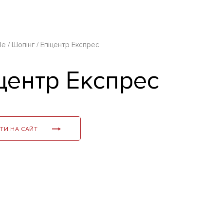
le
Шопінг
Епіцентр Експрес
центр Експрес
ТИ НА САЙТ