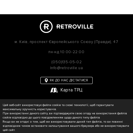
м. Київ,
проспект Європейського Союзу (Правди), 47
пн-нд
10:00-22:00
(050)135-05-02
Info@retroville.ua
ЯК ДО НАС ДІСТАТИСЯ
Карта ТРЦ
політика приватності
Цей веб-сайт використовує файли cookie та схожі технології, щоб гарантувати
Карта сайту
максимальну зручність користувачів.
При використанні даного сайту, ви підтверджуєте свою згоду на використання файлів
cookie відповідно до цього повідомленням щодо даного типу файлів
Якщо ви не згодні з тим, щоб ми використовували даний тип файлів, то ви повинні
відповідним чином встановити налаштування вашого браузера або не використовувати
© RETROVILLE, 2026 Усі права захищені
цей сайт.
ТОВ «МАРТІН»