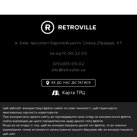
м. Київ,
проспект Європейського Союзу (Правди), 47
пн-нд
10:00-22:00
(050)135-05-02
Info@retroville.ua
ЯК ДО НАС ДІСТАТИСЯ
Карта ТРЦ
політика приватності
Цей веб-сайт використовує файли cookie та схожі технології, щоб гарантувати
Карта сайту
максимальну зручність користувачів.
При використанні даного сайту, ви підтверджуєте свою згоду на використання файлів
cookie відповідно до цього повідомленням щодо даного типу файлів
Якщо ви не згодні з тим, щоб ми використовували даний тип файлів, то ви повинні
відповідним чином встановити налаштування вашого браузера або не використовувати
© RETROVILLE, 2026 Усі права захищені
цей сайт.
ТОВ «МАРТІН»