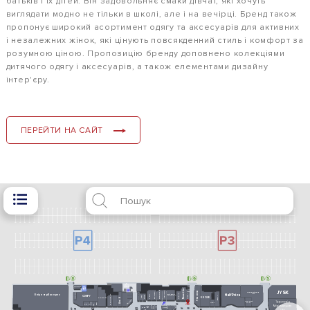
батьків і їх дітей. Він задовольняє смаки дівчат, які хочуть
виглядати модно не тільки в школі, але і на вечірці. Бренд також
пропонує широкий асортимент одягу та аксесуарів для активних
і незалежних жінок, які цінують повсякденний стиль і комфорт за
розумною ціною. Пропозицію бренду доповнено колекціями
дитячого одягу і аксесуарів, а також елементами дизайну
інтер'єру.
ПЕРЕЙТИ НА САЙТ