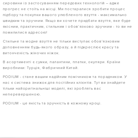
сировини із застосуванням передових технологій – адже
прогрес не стоїть на місці. Ми постаралися зробити процес
підбору та покупки вашого улюбленого взуття - максимально
швидким та зручним. Якщо ви хочете придбати взуття, яке буде
якісним, практичним, стильним і обовʼязково зручним - то ви не
помилилися адресою!
Стильне та модне взуття не тільки виступає обовʼязковим
доповненням будь-якого образу, а й підкреслює красу та
витонченість жіночих ніжок.
В асортименті є сумки, палантини, платки, окуляри. Країни
виробники: Турція, Фабричний Китай.
PODIUM - стане вашим надійним помічником та порадником. У
нас є система знижок для постійних клієнтів. Тут ви знайдете
тільки найоригінальніші моделі, які зроблять вас
неперевершеною.
PODIUM - це якість та зручність в кожному кроці.