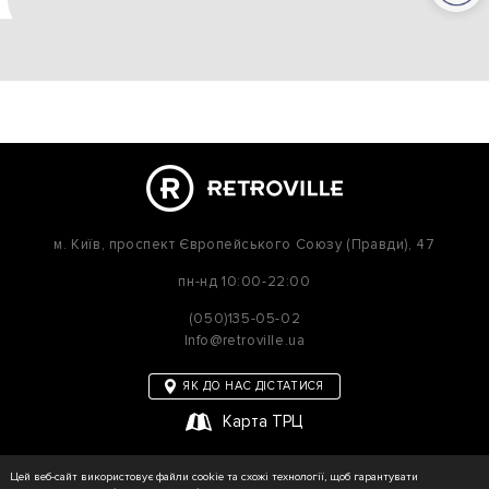
м. Київ,
проспект Європейського Союзу (Правди), 47
пн-нд
10:00-22:00
(050)135-05-02
Info@retroville.ua
ЯК ДО НАС ДІСТАТИСЯ
Карта ТРЦ
політика приватності
Цей веб-сайт використовує файли cookie та схожі технології, щоб гарантувати
Карта сайту