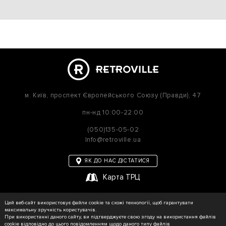
м. Київ,
проспект Європейського Союзу (Правди), 47
пн-нд
10:00-22:00
(050)135-05-02
Info@retroville.ua
ЯК ДО НАС ДІСТАТИСЯ
Карта ТРЦ
політика приватності
Цей веб-сайт використовує файли cookie та схожі технології, щоб гарантувати
Карта сайту
максимальну зручність користувачів.
При використанні даного сайту, ви підтверджуєте свою згоду на використання файлів
cookie відповідно до цього повідомленням щодо даного типу файлів