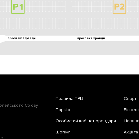
Правила ТРЦ
Спорт
ропейського Союзу
Паркінг
Бізнес-
Особистий кабінет орендаря
Новини 
Шопінг
Акції т
02