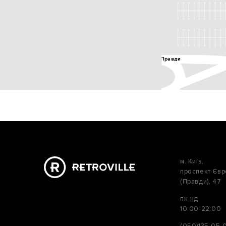
м. Київ,
проспект Єв
(Правди), 47
пн-нд
10:00-22:00
(050)135-05-