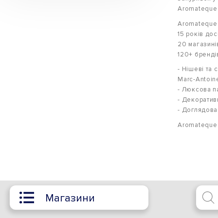
Aromateque
Aromateque
15 років дос
20 магазинів
120+ бренді
- Нішеві та 
Marc-Antoine
- Люксова па
- Декоратив
- Доглядова 
Aromateque 