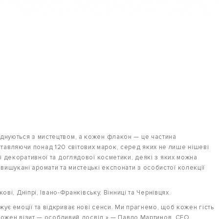
єднуються з мистецтвом, а кожен флакон — це частина
тавляючи понад 120 світових марок, серед яких не лише нішеві
ті декоративної та доглядової косметики, деякі з яких можна
вишукані аромати та мистецькі експонати з особистої колекції
ові, Дніпрі, Івано-Франківську, Вінниці та Чернівцях.
ує емоції та відкриває нові сенси. Ми прагнемо, щоб кожен гість
а кожен візит — особливий досвід.» — Павло Мартинов, CEO