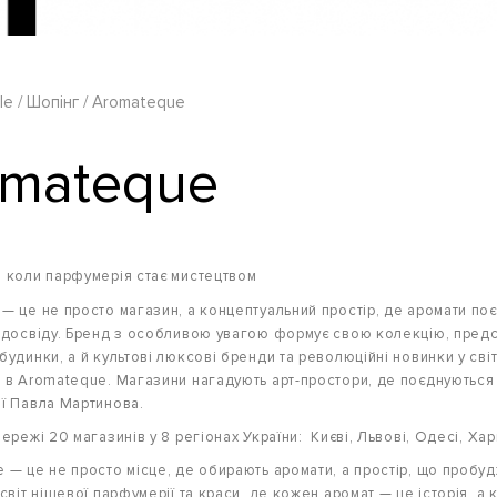
le
Шопінг
Aromateque
omateque
 коли парфумерія стає мистецтвом
— це не просто магазин, а концептуальний простір, де аромати по
 досвіду. Бренд з особливою увагою формує свою колекцію, предс
будинки, а й культові люксові бренди та революційні новинки у сві
 в Aromateque. Магазини нагадують арт-простори, де поєднуються 
ї Павла Мартинова.
ережі 20 магазинів у 8 регіонах України: Києві, Львові, Одесі, Харк
 — це не просто місце, де обирають аромати, а простір, що пробудж
 світ нішевої парфумерії та краси, де кожен аромат — це історія, 