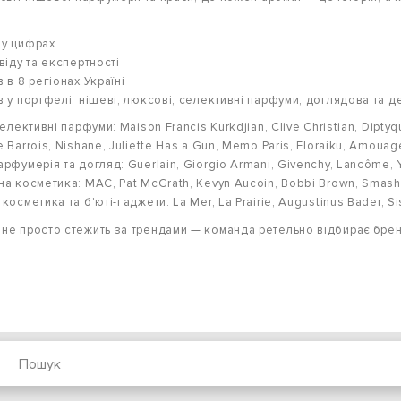
 у цифрах
віду та експертності
 в 8 регіонах Україні
в у портфелі: нішеві, люксові, селективні парфуми, доглядова та 
селективні парфуми: Maison Francis Kurkdjian, Clive Christian, Dipty
 Barrois, Nishane, Juliette Has a Gun, Memo Paris, Floraiku, Amouag
рфумерія та догляд: Guerlain, Giorgio Armani, Givenchy, Lancôme, 
на косметика: MAC, Pat McGrath, Kevyn Aucoin, Bobbi Brown, Smash
косметика та б'юті-гаджети: La Mer, La Prairie, Augustinus Bader, Sis
не просто стежить за трендами — команда ретельно відбирає бренди