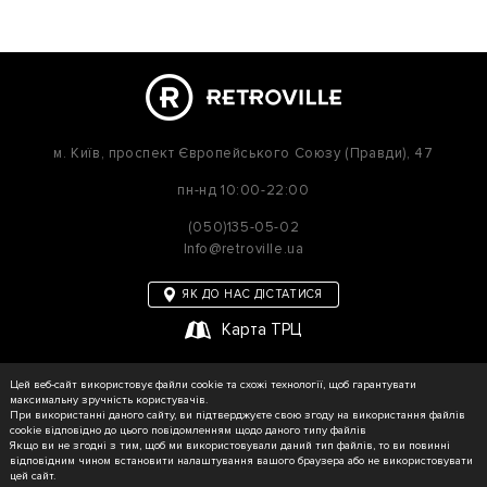
м. Київ,
проспект Європейського Союзу (Правди), 47
пн-нд
10:00-22:00
(050)135-05-02
Info@retroville.ua
ЯК ДО НАС ДІСТАТИСЯ
Карта ТРЦ
політика приватності
Цей веб-сайт використовує файли cookie та схожі технології, щоб гарантувати
Карта сайту
максимальну зручність користувачів.
При використанні даного сайту, ви підтверджуєте свою згоду на використання файлів
cookie відповідно до цього повідомленням щодо даного типу файлів
Якщо ви не згодні з тим, щоб ми використовували даний тип файлів, то ви повинні
відповідним чином встановити налаштування вашого браузера або не використовувати
© RETROVILLE, 2026 Усі права захищені
цей сайт.
ТОВ «МАРТІН»