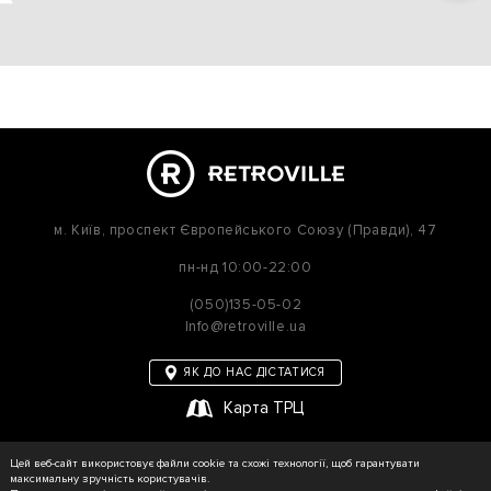
м. Київ,
проспект Європейського Союзу (Правди), 47
пн-нд
10:00-22:00
(050)135-05-02
Info@retroville.ua
ЯК ДО НАС ДІСТАТИСЯ
Карта ТРЦ
політика приватності
Цей веб-сайт використовує файли cookie та схожі технології, щоб гарантувати
Карта сайту
максимальну зручність користувачів.