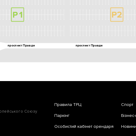
Правила ТРЦ
Спорт
ропейського Союзу
Паркінг
Бізнес-
Особистий кабінет орендаря
Новини 