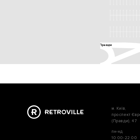
м. Київ,
проспект Єв
(Правди), 47
пн-нд
10:00-22:00