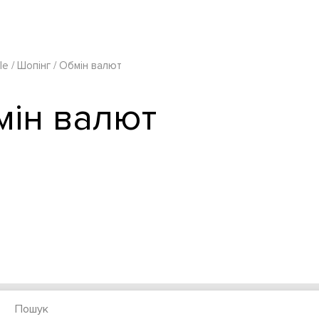
le
Шопінг
Обмін валют
мін валют