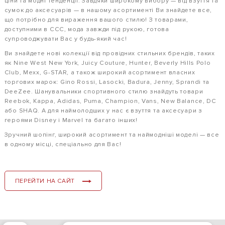
ціни та модні тенденції. Завдяки широкому вибору — від взуття та
сумок до аксесуарів — в нашому асортименті Ви знайдете все,
що потрібно для вираження вашого стилю! З товарами,
доступними в CCC, мода завжди під рукою, готова
супроводжувати Вас у будь-який час!
Ви знайдете нові колекції від провідних стильних брендів, таких
як Nine West New York, Juicy Couture, Hunter, Beverly Hills Polo
Club, Mexx, G-STAR, а також широкий асортимент власних
торгових марок: Gino Rossi, Lasocki, Badura, Jenny, Sprandi та
DeeZee. Шанувальники спортивного стилю знайдуть товари
Reebok, Kappa, Аdidas, Puma, Champion, Vans, New Balance, DC
або SHAQ. А для наймолодших у нас є взуття та аксесуари з
героями Disney і Marvel та багато інших!
Зручний шопінг, широкий асортимент та наймодніші моделі — все
в одному місці, спеціально для Вас!
ПЕРЕЙТИ НА САЙТ