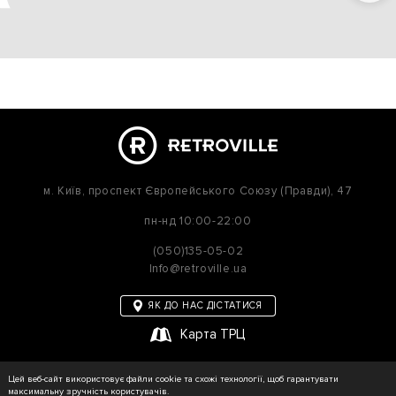
м. Київ,
проспект Європейського Союзу (Правди), 47
пн-нд
10:00-22:00
(050)135-05-02
Info@retroville.ua
ЯК ДО НАС ДІСТАТИСЯ
Карта ТРЦ
політика приватності
Цей веб-сайт використовує файли cookie та схожі технології, щоб гарантувати
Карта сайту
максимальну зручність користувачів.