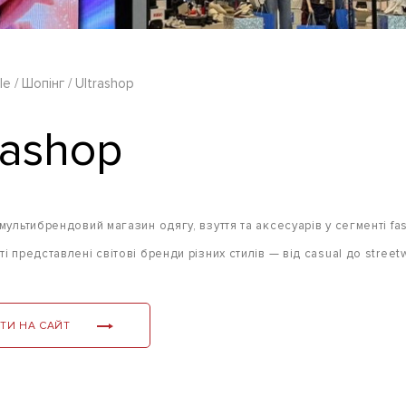
le
Шопінг
Ultrashop
rashop
мультибрендовий магазин одягу, взуття та аксесуарів у сегменті fas
і представлені світові бренди різних стилів — від casual до street
ТИ НА САЙТ