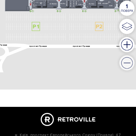
м. Київ,
проспект Європейського Союзу (Правди), 47