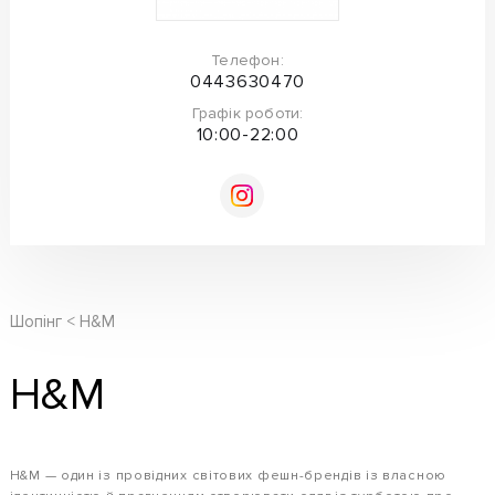
Телефон:
0443630470
Графік роботи:
10:00-22:00
Шопінг
H&M
H&M
H&M — один із провідних світових фешн-брендів із власною