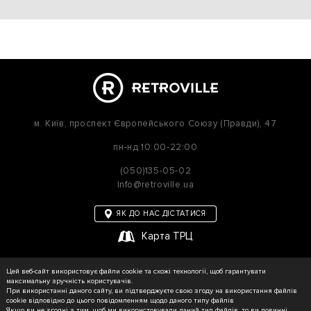
м. Київ,
проспект Європейського Союзу (Правди), 47
пн-нд
10:00-22:00
(050)135-05-02
Info@retroville.ua
ЯК ДО НАС ДІСТАТИСЯ
Карта ТРЦ
політика приватності
Цей веб-сайт використовує файли cookie та схожі технології, щоб гарантувати
Карта сайту
максимальну зручність користувачів.
При використанні даного сайту, ви підтверджуєте свою згоду на використання файлів
cookie відповідно до цього повідомленням щодо даного типу файлів
Якщо ви не згодні з тим, щоб ми використовували даний тип файлів, то ви повинні