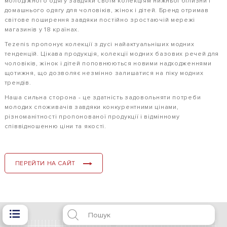
молодіжного одягу завдяки своїм колекціям нижньої білизни і
домашнього одягу для чоловіків, жінок і дітей. Бренд отримав
світове поширення завдяки постійно зростаючій мережі
магазинів у 18 країнах.
Tezenis пропонує колекції з дусі найактуальніших модних
тенденцій. Цікава продукція, колекції модних базових речей для
чоловіків, жінок і дітей поповнюються новими надходженнями
щотижня, що дозволяє незмінно залишатися на піку модних
трендів.
Наша сильна сторона - це здатність задовольняти потреби
молодих споживачів завдяки конкурентними цінами,
різноманітності пропонованої продукції і відмінному
співвідношенню ціни та якості.
ПЕРЕЙТИ НА САЙТ