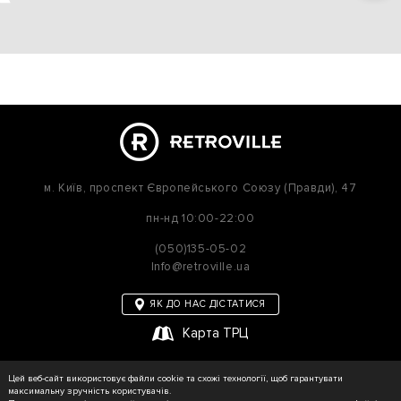
м. Київ,
проспект Європейського Союзу (Правди), 47
пн-нд
10:00-22:00
(050)135-05-02
Info@retroville.ua
ЯК ДО НАС ДІСТАТИСЯ
Карта ТРЦ
політика приватності
Цей веб-сайт використовує файли cookie та схожі технології, щоб гарантувати
Карта сайту
максимальну зручність користувачів.