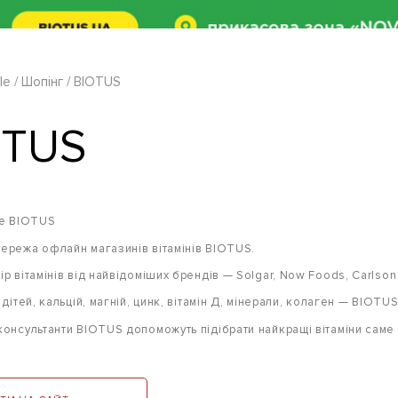
le
Шопінг
BIOTUS
OTUS
це BIOTUS
ережа офлайн магазинів вітамінів BIOTUS.
р вітамінів від найвідоміших брендів — Solgar, Now Foods, Carlson La
 дітей, кальцій, магній, цинк, вітамін Д, мінерали, колаген — BIO
консультанти BIOTUS допоможуть підібрати найкращі вітаміни саме 