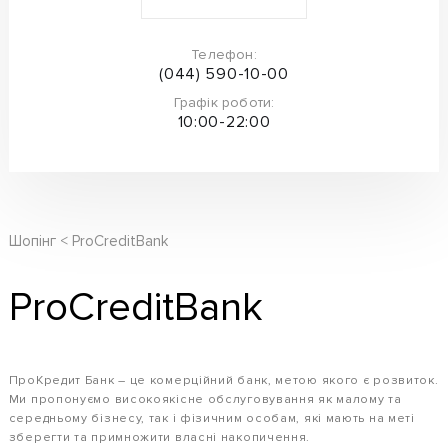
Телефон:
(044) 590-10-00
Графік роботи:
10:00-22:00
Шопінг
ProCreditBank
ProCreditBank
ПроКредит Банк – це комерційний банк, метою якого є розвиток.
Ми пропонуємо високоякісне обслуговування як малому та
середньому бізнесу, так і фізичним особам, які мають на меті
зберегти та примножити власні накопичення.