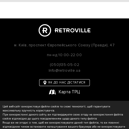
м. Київ,
проспект Європейського Союзу (Правди), 47
пн-нд
10:00-22:00
(050)135-05-02
Info@retroville.ua
ЯК ДО НАС ДІСТАТИСЯ
Карта ТРЦ
політика приватності
Цей веб-сайт використовує файли cookie та схожі технології, щоб гарантувати
Карта сайту
максимальну зручність користувачів.
При використанні даного сайту, ви підтверджуєте свою згоду на використання файлів
cookie відповідно до цього повідомленням щодо даного типу файлів
Якщо ви не згодні з тим, щоб ми використовували даний тип файлів, то ви повинні
відповідним чином встановити налаштування вашого браузера або не використовувати
© RETROVILLE, 2026 Усі права захищені