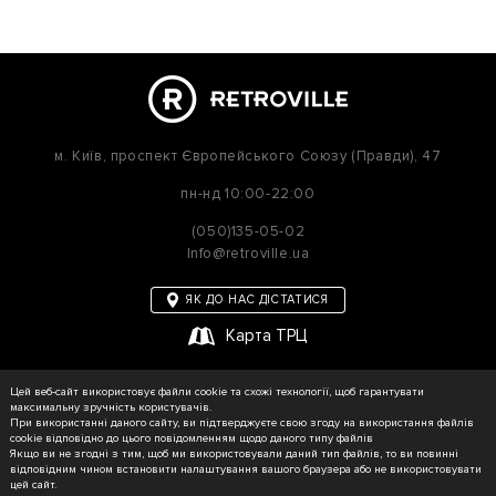
м. Київ,
проспект Європейського Союзу (Правди), 47
пн-нд
10:00-22:00
(050)135-05-02
Info@retroville.ua
ЯК ДО НАС ДІСТАТИСЯ
Карта ТРЦ
політика приватності
Цей веб-сайт використовує файли cookie та схожі технології, щоб гарантувати
Карта сайту
максимальну зручність користувачів.
При використанні даного сайту, ви підтверджуєте свою згоду на використання файлів
cookie відповідно до цього повідомленням щодо даного типу файлів
Якщо ви не згодні з тим, щоб ми використовували даний тип файлів, то ви повинні
відповідним чином встановити налаштування вашого браузера або не використовувати
© RETROVILLE, 2026 Усі права захищені
цей сайт.
ТОВ «МАРТІН»