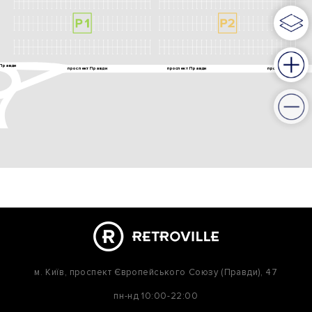
м. Київ,
проспект Європейського Союзу (Правди), 47
пн-нд
10:00-22:00