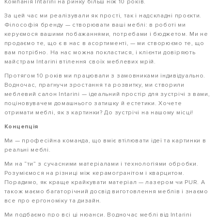
Компанія Intarini на ринку більш ніж 10 років.
За цей час ми реалізували як прості, так і надскладні проєкти.
Філософія бренду — створювати ваші меблі: в роботі ми
керуємося вашими побажаннями, потребами і бюджетом. Ми не
продаємо те, що є в нас в асортименті, — ми створюємо те, що
вам потрібно. На нас можна покластися, і клієнти довіряють
майстрам Intarini втілення своїх меблевих мрій.
Протягом 10 років ми працювали з замовниками індивідуально.
Водночас, прагнучи зростання та розвитку, ми створили
меблевий салон Intarini — ідеальний простір для зустрічі з вами,
поціновувачем домашнього затишку й естетики. Хочете
отримати меблі, як з картинки? До зустрічі на нашому місці!
Концепція
Ми — професійна команда, що вміє втілювати ідеї та картинки в
реальні меблі.
Ми на “ти” з сучасними матеріалами і технологіями обробки.
Розуміємося на різниці між керамогранітом і кварцитом.
Порадимо, як краще крайкувати матеріал — лазером чи PUR. А
також маємо багаторічний досвід виготовлення меблів і знаємо
все про ергономіку та дизайн.
Ми подбаємо про всі ці нюанси. Водночас меблі від Intarini