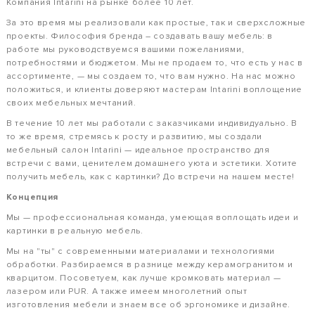
Компания Intarini на рынке более 10 лет.
За это время мы реализовали как простые, так и сверхсложные
проекты. Философия бренда – создавать вашу мебель: в
работе мы руководствуемся вашими пожеланиями,
потребностями и бюджетом. Мы не продаем то, что есть у нас в
ассортименте, — мы создаем то, что вам нужно. На нас можно
положиться, и клиенты доверяют мастерам Intarini воплощение
своих мебельных мечтаний.
В течение 10 лет мы работали с заказчиками индивидуально. В
то же время, стремясь к росту и развитию, мы создали
мебельный салон Intarini — идеальное пространство для
встречи с вами, ценителем домашнего уюта и эстетики. Хотите
получить мебель, как с картинки? До встречи на нашем месте!
Концепция
Мы — профессиональная команда, умеющая воплощать идеи и
картинки в реальную мебель.
Мы на "ты" с современными материалами и технологиями
обработки. Разбираемся в разнице между керамогранитом и
кварцитом. Посоветуем, как лучше кромковать материал —
лазером или PUR. А также имеем многолетний опыт
изготовления мебели и знаем все об эргономике и дизайне.