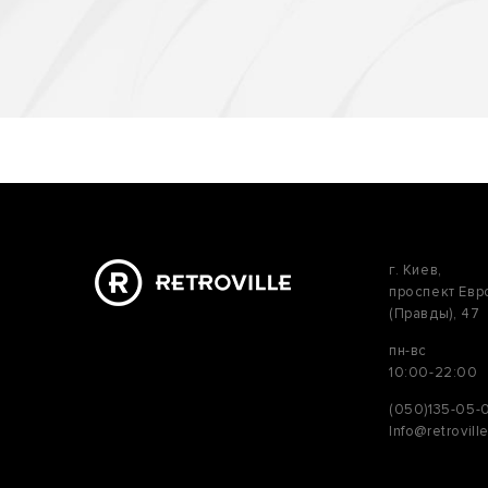
г. Киев,
проспект Ев
(Правды), 47
пн-вс
10:00-22:00
(050)135-05-
Info@retrovill