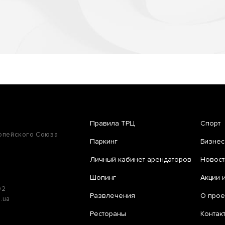
Правила ТРЦ
Спорт
ропейского Союза
Паркинг
Бизнес
Личный кабинет арендаторов
Новост
Шопинг
Акции 
02
Развлечения
О прое
e.ua
Рестораны
Контак