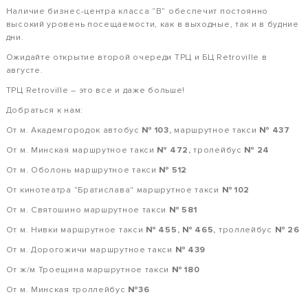
Наличие бизнес-центра класса “В” обеспечит постоянно
высокий уровень посещаемости, как в выходные, так и в будние
дни.
Ожидайте открытие второй очереди ТРЦ и БЦ Retroville в
августе.
ТРЦ Retroville – это все и даже больше!
Добраться к нам:
От м. Академгородок автобус
№ 103,
маршрутное такси
№ 437
От м. Минская маршрутное такси
№ 472,
тролейбус
№ 24
От м. Оболонь маршрутное такси
№ 512
От кинотеатра "Братислава" маршрутное такси
№ 102
От м. Святошино маршрутное такси
№ 581
От м. Нивки маршрутное такси
№ 455, № 465,
троллейбус
№ 26
От м. Дорогожичи маршрутное такси
№ 439
От ж/м Троещина маршрутное такси
№ 180
От м. Минская троллейбус
№36