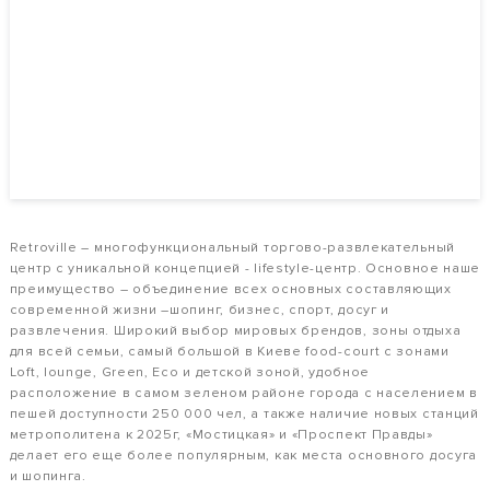
Retroville – многофункциональный торгово-развлекательный
центр с уникальной концепцией - lifestyle-центр. Основное наше
преимущество – объединение всех основных составляющих
современной жизни –шопинг, бизнес, спорт, досуг и
развлечения. Широкий выбор мировых брендов, зоны отдыха
для всей семьи, самый большой в Киеве food-court с зонами
Loft, lounge, Green, Eco и детской зоной, удобное
расположение в самом зеленом районе города с населением в
пешей доступности 250 000 чел, а также наличие новых станций
метрополитена к 2025г, «Мостицкая» и «Проспект Правды»
делает его еще более популярным, как места основного досуга
и шопинга.