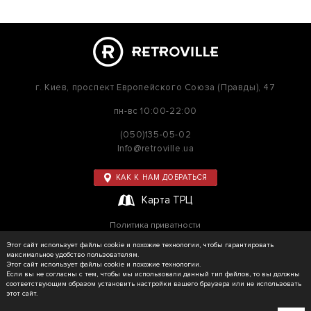
г. Киев,
проспект Европейского Союза (Правды), 47
пн-вс
10:00-22:00
(050)135-05-02
Info@retroville.ua
КАК К НАМ ДОБРАТЬСЯ
Карта ТРЦ
Политика приватности
Карта сайта
Этот сайт использует файлы cookie и похожие технологии, чтобы гарантировать
максимальное удобство пользователям.
Этот сайт использует файлы cookie и похожие технологии.
Если вы не согласны с тем, чтобы мы использовали данный тип файлов, то вы должны
соответствующим образом установить настройки вашего браузера или не использовать
© RETROVILLE, 2026 Все права защищены
этот сайт.
ТОВ «МАРТІН»