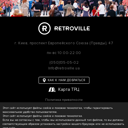
г. Киев,
проспект Европейского Союза (Правды), 47
пн-вс
10:00-22:00
(050)135-05-02
Info@retroville.ua
КАК К НАМ ДОБРАТЬСЯ
Карта ТРЦ
Политика приватности
Карта сайта
Этот сайт использует файлы cookie и похожие технологии, чтобы гарантировать
максимальное удобство пользователям.
Этот сайт использует файлы cookie и похожие технологии.
Если вы не согласны с тем, чтобы мы использовали данный тип файлов, то вы должны
соответствующим образом установить настройки вашего браузера или не использовать
© RETROVILLE, 2026 Все права защищены
этот сайт.