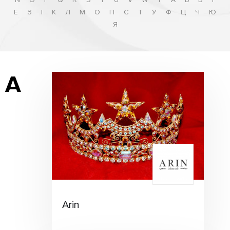
Е
З
І
К
Л
М
О
П
С
Т
У
Ф
Ц
Ч
Ю
Я
A
Arin