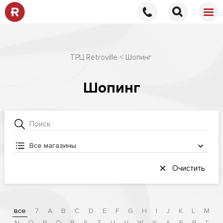
ТРЦ Retroville
Шопинг
Шопинг
Все магазины
Очистить
все
7
A
B
C
D
E
F
G
H
I
J
K
L
M
N
O
P
Q
R
S
T
U
V
W
Y
А
Б
В
Г