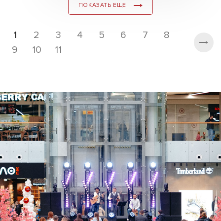
ПОКАЗАТЬ ЕЩЕ
1
2
3
4
5
6
7
8
9
10
11