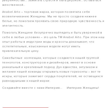
уверенностью… зажигать страсти и быть дерзкой… оставаться
женственной…
Anabel Arto – торговая марка, которая посвятила себя
возвеличиванию Женщины. Мы не просто создаем нижнее
белье, но помогаем проявить свою природную чувственность и
элегантность.
Помогать Женщине безупречно выглядеть и быть уверенной в
себе в любых условиях – это цель ТМ Anabel Arto. При этом наш
опыт работы в индустрии моды и красоты доказывает, что
ослепительные, изысканные модели могут иметь
привлекательную цену.
Самобытные коллекции, которые создаются нашей группой
технологов, конструкторов и дизайнеров, имеют в основе
уникальный и креативный подход. Дух единства, энтузиазм и
желание нашей команды открывать новые горизонты – вот те
искры, которые зажигают сердца покупателей, не остающихся
равнодушными к нашей марке.
Создавайте вместе с нами Империю… Империю Женщины!