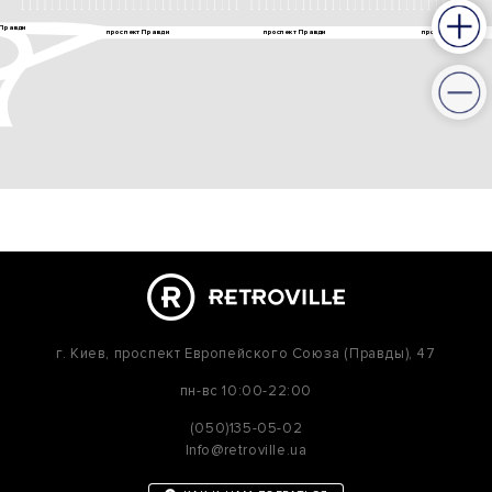
г. Киев,
проспект Европейского Союза (Правды), 47
пн-вс
10:00-22:00
(050)135-05-02
Info@retroville.ua