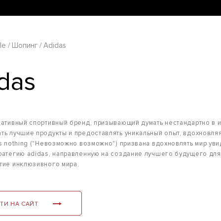
le
Шопинг
Adidas
das
еативный спортивный бренд, призывающий думать нестандартно в и
ть лучшие продукты и предоставлять уникальный опыт, вдохновля
is nothing ("Невозможно возможно") призвана вдохновлять мир уви
ратегию adidas, направленную на создание лучшего будущего для 
тие инклюзивного мира.
ТИ НА САЙТ