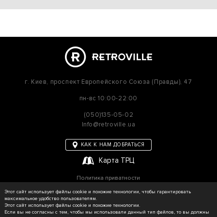
г. Киев,
проспект Европейского Союза (Правды), 47
пн-вс
10:00-22:00
(050)135-05-02
Info@retroville.ua
КАК К НАМ ДОБРАТЬСЯ
Карта ТРЦ
Политика приватности
Карта сайта
Этот сайт использует файлы cookie и похожие технологии, чтобы гарантировать
максимальное удобство пользователям.
Этот сайт использует файлы cookie и похожие технологии.
Если вы не согласны с тем, чтобы мы использовали данный тип файлов, то вы должны