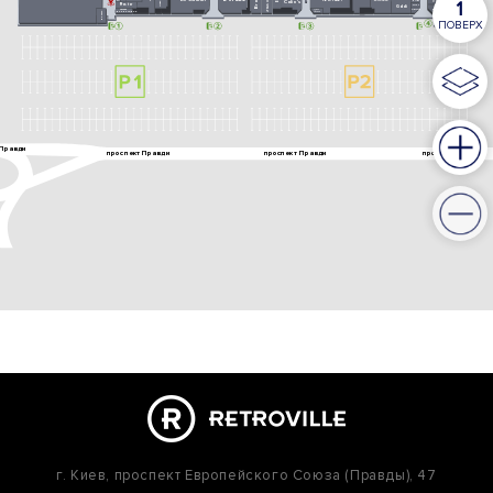
г. Киев,
проспект Европейского Союза (Правды), 47