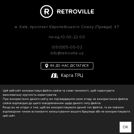
м. Київ,
проспект Європейського Союзу (Правди), 47
пн-нд
10:00-22:00
(050)135-05-02
Info@retroville.ua
ЯК ДО НАС ДІСТАТИСЯ
Карта ТРЦ
політика приватності
Цей веб-сайт використовує файли cookie та схожі технології, щоб гарантувати
Карта сайту
максимальну зручність користувачів.
При використанні даного сайту, ви підтверджуєте свою згоду на використання файлів
cookie відповідно до цього повідомленням щодо даного типу файлів
Якщо ви не згодні з тим, щоб ми використовували даний тип файлів, то ви повинні
відповідним чином встановити налаштування вашого браузера або не використовувати
© RETROVILLE, 2026 Усі права захищені
цей сайт.
ТОВ «МАРТІН»
Зроблено в WEZOM
OK