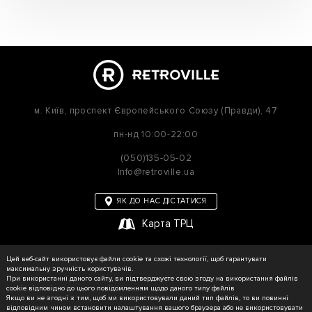
м. Київ,
проспект Європейського Союзу (Правди), 47
пн-нд
10:00-22:00
(050)135-05-02
Info@retroville.ua
ЯК ДО НАС ДІСТАТИСЯ
Карта ТРЦ
політика приватності
Цей веб-сайт використовує файли cookie та схожі технології, щоб гарантувати
Карта сайту
максимальну зручність користувачів.
При використанні даного сайту, ви підтверджуєте свою згоду на використання файлів
cookie відповідно до цього повідомленням щодо даного типу файлів
Якщо ви не згодні з тим, щоб ми використовували даний тип файлів, то ви повинні
відповідним чином встановити налаштування вашого браузера або не використовувати
© RETROVILLE, 2026 Усі права захищені