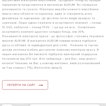
українських ювелірних виробників. Продукція понад 60 кращих
підприємств представлена в магазинах AURUM. Всі прикраси
різноманітні та сучасні. Ювелірні вироби кожного виробника
мають своє обличчя та характер, адже їх створюють різні
дизайнери та художники. Це десятки тисяч видів прикрас та
сувенірів. Лише одних сережок в асортименті компанії – понад
10 000; каблучок – понад 7000… і це ще не все. Оновлення
асортимету компанії щорічно складає більш, ніж 30%.
Різноманіття ювелірної краси - це філософія і головна перевага
мережі AURUM. В магазинах AURUM завжди можна підібрати
щось особливе та індивідуальне для себе. Лояльна та гнучка
цінова політика робить доступною кожному ювелірну красу. В
наших магазинах Ви зможете підібрати ювелірний подарунок
починаючи від 200 грн. Все найкраще – для Вас, наші дорогі
клієнти! Чекаємо на Вас у новому магазині, який розташований
на 1-му поверсі ТРЦ «Retroville» (вхід 3).
ПЕРЕЙТИ НА САЙТ