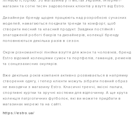
літньою історією. 30 магазинів у 11 містах України, інтернет-
магазин та сотні тисяч задоволених клієнтів у взутті від Estro.
Дизайнери бренду щодня працюють над розробкою сучасних
моделей, намагаються поєднати тренди та комфорт, щоб
створити якісний та класний продукт. Завдяки постійній і
злагодженій роботі баєрів та дизайнерів, колекції бренду
поповнюються декілька разів в сезон.
Окрім різноманітної лінійки взуття для жінок та чоловіків, бренд
Estro відомий колекціями сумок та портфелів, гаманців, ременів
та сонцезахисних окулярів.
Вже декілька років компанія активно розвивається в напрямку
створення одягу, і тепер клієнти можуть зібрати повний образ
не виходячи з магазину Estro. Класичні тренчі, якісні пальта,
спортивні куртки та зручні костюми для відпочинку. А ще крута
колекція патріотичних футболок, які ви можете придбати в
магазинах мережі та на сайті.
https://estro.ua/