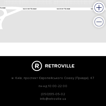
м. Київ,
проспект Європейського Союзу (Правди), 47
пн-нд
10:00-22:00
(050)135-05-02
Info@retroville.ua