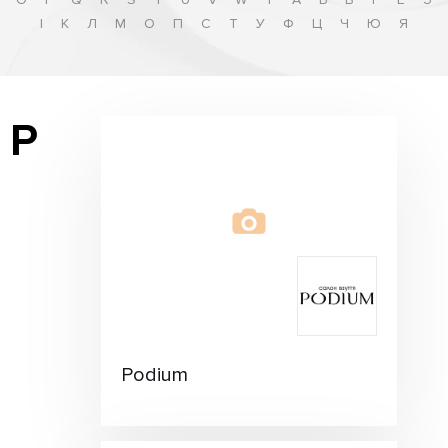
І
К
Л
М
О
П
С
Т
У
Ф
Ц
Ч
Ю
Я
P
Podium