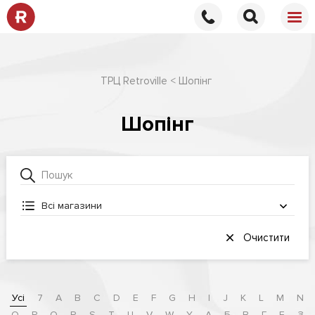
ТРЦ Retroville
Шопінг
Шопінг
Всі магазини
Очистити
Усі
7
A
B
C
D
E
F
G
H
I
J
K
L
M
N
O
P
Q
R
S
T
U
V
W
Y
А
Б
В
Г
Е
З