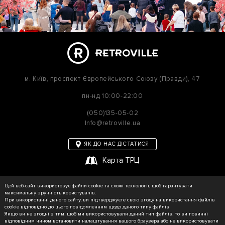
м. Київ,
проспект Європейського Союзу (Правди), 47
пн-нд
10:00-22:00
(050)135-05-02
Info@retroville.ua
ЯК ДО НАС ДІСТАТИСЯ
Карта ТРЦ
політика приватності
Цей веб-сайт використовує файли cookie та схожі технології, щоб гарантувати
Карта сайту
максимальну зручність користувачів.
При використанні даного сайту, ви підтверджуєте свою згоду на використання файлів
cookie відповідно до цього повідомленням щодо даного типу файлів
Якщо ви не згодні з тим, щоб ми використовували даний тип файлів, то ви повинні
відповідним чином встановити налаштування вашого браузера або не використовувати
© RETROVILLE, 2026 Усі права захищені