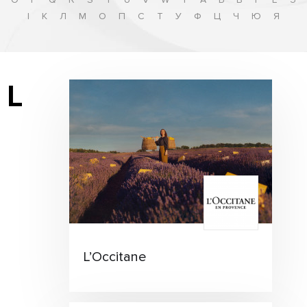
І
К
Л
М
О
П
С
Т
У
Ф
Ц
Ч
Ю
Я
L
L’Occitane