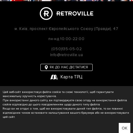
м. Київ,
проспект Європейського Союзу (Правди), 47
пн-нд
10:00-22:00
(050)135-05-02
Info@retroville.ua
ЯК ДО НАС ДІСТАТИСЯ
Карта ТРЦ
політика приватності
Цей веб-сайт використовує файли cookie та схожі технології, щоб гарантувати
Карта сайту
максимальну зручність користувачів.
При використанні даного сайту, ви підтверджуєте свою згоду на використання файлів
cookie відповідно до цього повідомленням щодо даного типу файлів
Якщо ви не згодні з тим, щоб ми використовували даний тип файлів, то ви повинні
відповідним чином встановити налаштування вашого браузера або не використовувати
© RETROVILLE, 2026 Усі права захищені
цей сайт.
ТОВ «МАРТІН»
Зроблено в WEZOM
OK