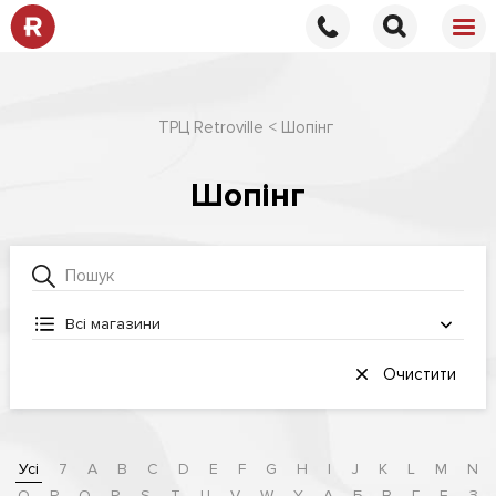
ТРЦ Retroville
Шопінг
Шопінг
Всі магазини
Очистити
Усі
7
A
B
C
D
E
F
G
H
I
J
K
L
M
N
O
P
Q
R
S
T
U
V
W
Y
А
Б
В
Г
Е
З