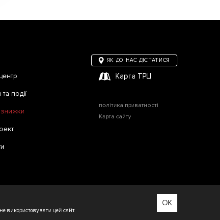
ЯК ДО НАС ДІСТАТИСЯ
центр
Карта ТРЦ
та події
політика приватності
а знижки
Карта сайту
оект
ти
Зроблено в WEZOM
OK
не використовувати цей сайт.