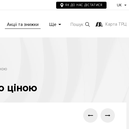
UK
ЯК ДО НАС ДІСТАТИСЯ
Акції та знижки
Ще
Карта ТРЦ
Пошук
іною
ю ціною