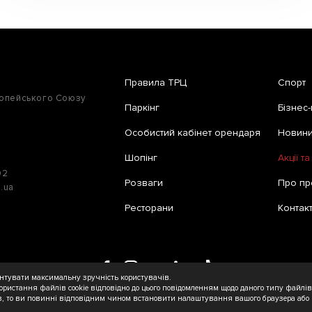
Правила ТРЦ
Спорт
ропейського Союзу
Паркінг
Бізнес-
Особистий кабінет орендаря
Новини 
Шопінг
Акції т
02
Розваги
Про пр
e.ua
Ресторани
Контак
рантувати максимальну зручність користувачів.
ористання файлів cookie відповідно до цього повідомленням щодо даного типу файлів
в, то ви повинні відповідним чином встановити налаштування вашого браузера або 