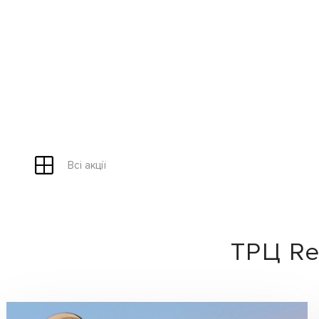
Всі акції
ТРЦ Ret