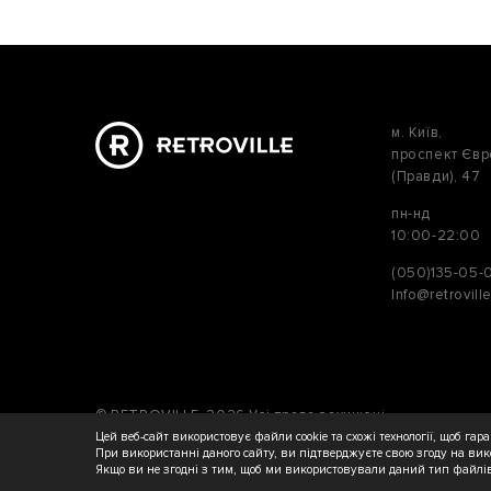
м. Київ,
проспект Єв
(Правди), 47
пн-нд
10:00-22:00
(050)135-05-
Info@retrovill
© RETROVILLE, 2026 Усі права захищені
ТОВ «МАРТІН»
Цей веб-сайт використовує файли cookie та схожі технології, щоб га
При використанні даного сайту, ви підтверджуєте свою згоду на вик
Якщо ви не згодні з тим, щоб ми використовували даний тип файлі