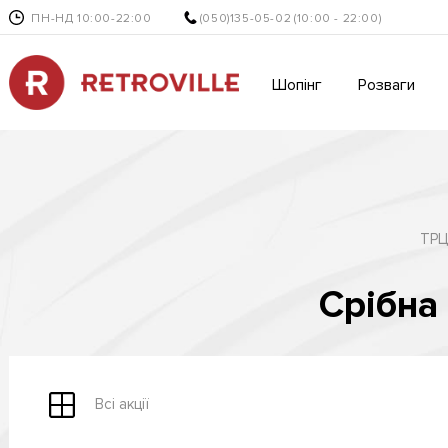
ПН-НД 10:00-22:00
(050)135-05-02
(10:00 - 22:00)
Шопінг
Розваги
ТРЦ 
Срібна
Всі акції