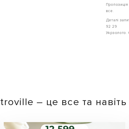
Пропозиція 
все.
Деталі запи
92 29
Укрзолото. 
roville – це все та навіт