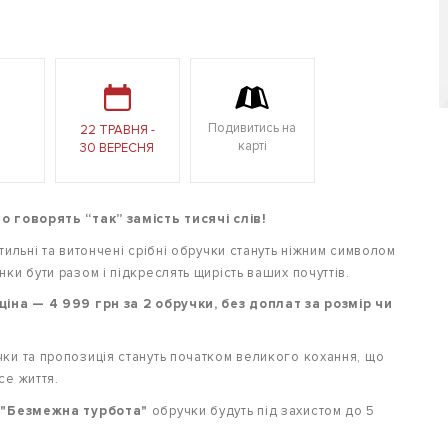
Подивитись на
22 ТРАВНЯ -
карті
30 ВЕРЕСНЯ
о говорять “так” замість тисячі слів!
стильні та витончені срібні обручки стануть ніжним символом
нки бути разом і підкреслять щирість ваших почуттів.
ціна — 4 999 грн за 2 обручки, без доплат за розмір чи
ки та пропозиція стануть початком великого кохання, що
се життя.
ю
"Безмежна турбота"
обручки будуть під захистом до 5