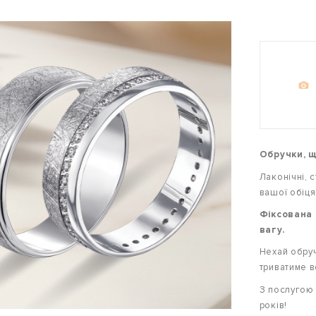
Обручки, щ
Лаконічні, 
вашої обіця
Фіксована 
вагу.
Нехай обруч
триватиме в
З послуго
років!