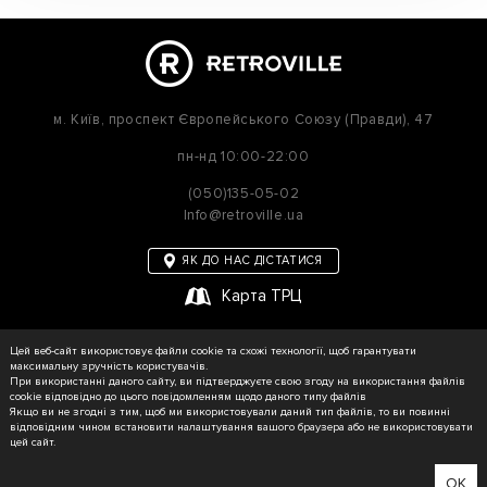
м. Київ,
проспект Європейського Союзу (Правди), 47
пн-нд
10:00-22:00
(050)135-05-02
Info@retroville.ua
ЯК ДО НАС ДІСТАТИСЯ
Карта ТРЦ
політика приватності
Цей веб-сайт використовує файли cookie та схожі технології, щоб гарантувати
Карта сайту
максимальну зручність користувачів.
При використанні даного сайту, ви підтверджуєте свою згоду на використання файлів
cookie відповідно до цього повідомленням щодо даного типу файлів
Якщо ви не згодні з тим, щоб ми використовували даний тип файлів, то ви повинні
відповідним чином встановити налаштування вашого браузера або не використовувати
© RETROVILLE, 2026 Усі права захищені
цей сайт.
ТОВ «МАРТІН»
Зроблено в WEZOM
OK