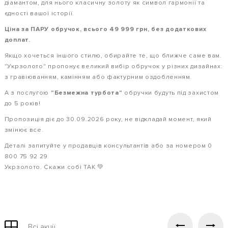
діамантом, для нього класичну золоту як символ гармонії та
єдності вашої історії.
Ціна за ПАРУ обручок, всього 49 999 грн, без додаткових
доплат.
Якщо хочеться іншого стилю, обирайте те, що ближче саме вам.
"Укрзолото" пропонує великий вибір обручок у різних дизайнах:
з гравіюванням, камінням або фактурним оздобленням.
А з послугою
"Безмежна турбота"
обручки будуть під захистом
до 5 років!
Пропозиція діє до 30.09.2026 року, не відкладай момент, який
змінює все.
Деталі запитуйте у продавців консультантів або за номером 0
800 75 92 29
Укрзолото. Скажи собі ТАК 💚
Всі акції