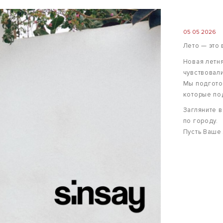
05 05 2026
Лето — это 
Новая летня
чувствовал
Мы подгото
которые по
Загляните в
по городу.
Пусть Ваше 