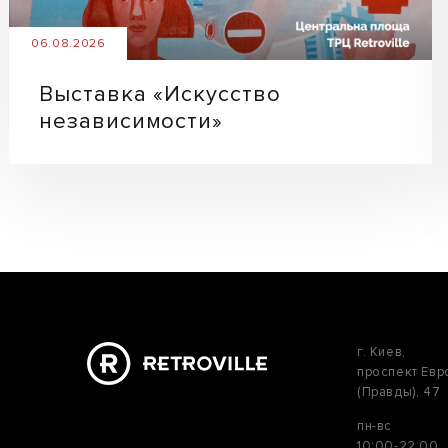
06.08.2026
Выставка «Искусство
независимости»
г. Киев,
проспект Ев
(Правды), 47
пн-вс
10:00-22:00