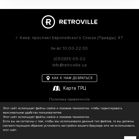
г. Киев,
проспект Европейского Союза (Правды), 47
пн-вс
10:00-22:00
(050)135-05-02
Info@retroville.ua
КАК К НАМ ДОБРАТЬСЯ
Карта ТРЦ
Политика приватности
Карта сайта
Этот сайт использует файлы cookie и похожие технологии, чтобы гарантировать
максимальное удобство пользователям.
Этот сайт использует файлы cookie и похожие технологии.
Если вы не согласны с тем, чтобы мы использовали данный тип файлов, то вы должны
соответствующим образом установить настройки вашего браузера или не использовать
© RETROVILLE, 2026 Все права защищены
этот сайт.
ТОВ «МАРТІН»