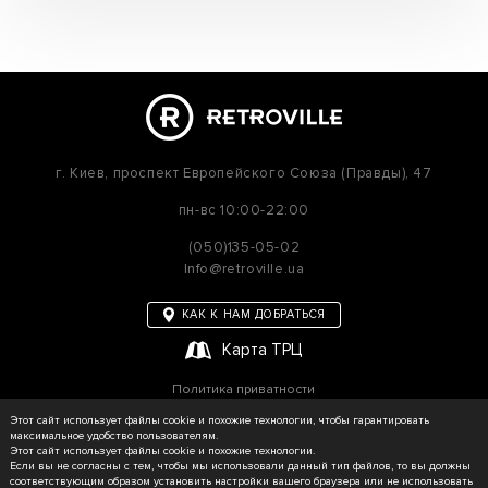
г. Киев,
проспект Европейского Союза (Правды), 47
пн-вс
10:00-22:00
(050)135-05-02
Info@retroville.ua
КАК К НАМ ДОБРАТЬСЯ
Карта ТРЦ
Политика приватности
Карта сайта
Этот сайт использует файлы cookie и похожие технологии, чтобы гарантировать
максимальное удобство пользователям.
Этот сайт использует файлы cookie и похожие технологии.
Если вы не согласны с тем, чтобы мы использовали данный тип файлов, то вы должны
соответствующим образом установить настройки вашего браузера или не использовать
© RETROVILLE, 2026 Все права защищены