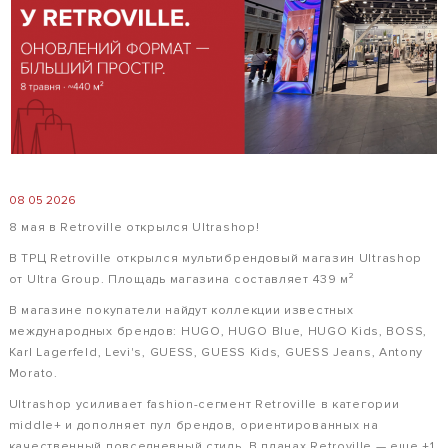
08 05 2026
8 мая в Retroville открылся Ultrashop!
В ТРЦ Retroville открылся мультибрендовый магазин Ultrashop
от Ultra Group. Площадь магазина составляет 439 м²
В магазине покупатели найдут коллекции известных
международных брендов: HUGO, HUGO Blue, HUGO Kids, BOSS,
Karl Lagerfeld, Levi's, GUESS, GUESS Kids, GUESS Jeans, Antony
Morato.
Ultrashop усиливает fashion-сегмент Retroville в категории
middle+ и дополняет пул брендов, ориентированных на
качественный повседневный стиль. В планах Retroville — еще +1