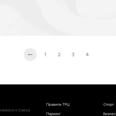
1
2
3
4
Правила ТРЦ
Спорт
ропейского Союза
Паркинг
Бизнес